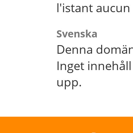
l'istant aucu
Svenska
Denna domän 
Inget innehål
upp.